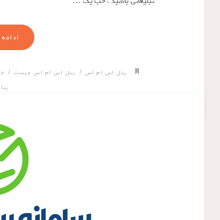
تبلیغاتی باشید . خب یک …
ادامه 
/
/
پنل اس ام اس
پنل اس ام اس چیست
خر
پیا