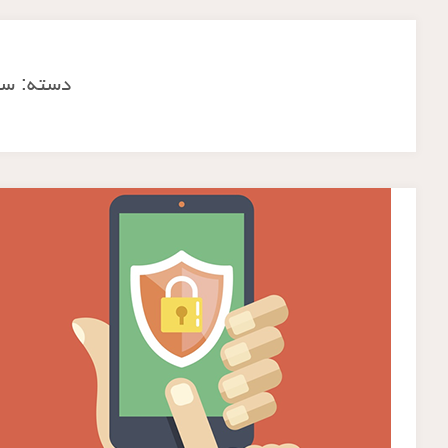
دسته:
سا