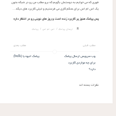
فوری که می خوایم به دوستمان بگویم که برو مطلب من رو در شبکه بخون
یک اس ام اس برای محکم کاری می فرستیم و خیلی کاربرد های دیگه…
پس پیامک هنوز پر کاربرد زنده است و روز های نوینی رو در انتظار داره
/
/
ارسال پیامک
اس ام اس
پیامک
مطلب قبلی
مطلب بعدی
وب سرویس ارسال پیامک
پیامک انبوه یا (bulk)
برای چه مواردی کاربرد
دارد؟
نظرات بسته اند