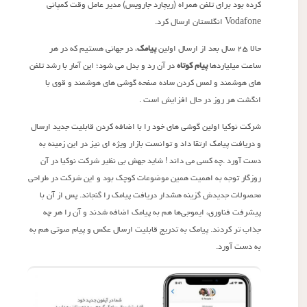
کرده بود برای تلفن همراه (ریچارد جارویس) مدیر عامل وقت کمپانی
Vodafone انگلستان ارسال کرد.
حالا ۲۵ سال بعد از ارسال اولین
پیامک
، در جهانی هستیم که در هر
ساعت میلیاردها
پیام کوتاه
در آن رد و بدل می شود؛ این آمار با رشد تلفن
های هوشمند و لمس کردن ساده صفحه گوشی های هوشمند و قوی با
انگشت هر روز در حال افزایش است .
شرکت نوکیا اولین گوشی های خود را با اضافه کردن قابلیت‌ جدید ارسال
و دریافت پیامک ارتقا داد و توانست بازار ویژه ای نیز در این زمینه به
دست آورد .چه کسی می داند ! شاید جهش بی نظیر شرکت نوکیا در آن
روزگار توجه به اهمیت همین موضوعات کوچک بود و این شرکت در طراحی
محصولات جدیدش گزینه هشدار دریافت پیامک را گنجاند. پس از آن با
پیشرفت فناوری، ایموجی‌ها هم به پیامک اضافه شدند و آن را هر چه
جذاب تر کردند. پیامک به تدریج قابلیت ارسال عکس و پیام صوتی هم به
به دست آورد.