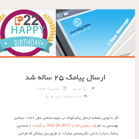
ارسال پیامک ۲۵ ساله شد
اس ام اس
دسامبر 3, 2018
/
ارسال پیامک
اس ام اس
کار با اولین سامانه ارسال پیام کوتاه، در سوم دسامبر سال ۱۹۹۲ میلادی،
مهندسی به نام (
مت مکونن که در
June 26, 2015
در گذشت
) نخستین
پیامک دنیا را با متن «کریسمس مبارک» از طریق پنل پیامکی که طراحی