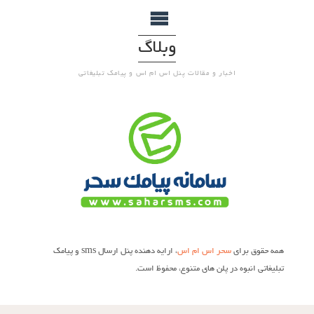
وبلاگ
اخبار و مقالات پنل اس ام اس و پیامک تبلیغاتی
همه حقوق برای
سحر اس ام اس
، ارایه دهنده پنل ارسال sms و پیامک
تبلیغاتی انبوه در پلن های متنوع، محفوظ است.