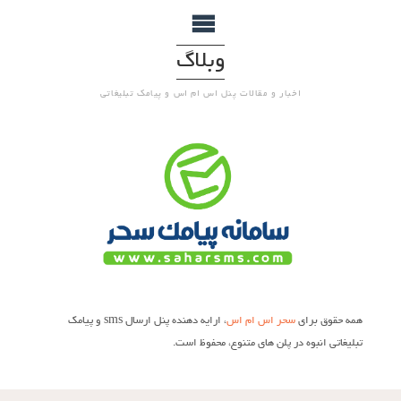
وبلاگ
اخبار و مقالات پنل اس ام اس و پیامک تبلیغاتی
همه حقوق برای
سحر اس ام اس
، ارایه دهنده پنل ارسال sms و پیامک
تبلیغاتی انبوه در پلن های متنوع، محفوظ است.