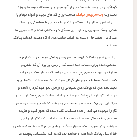
گوناگونی در ارتباط هستند یکی از آنها مهم ترین مشکلات توسعه پروژه
تحت وب
وب سرویس پیامک
مناسب برای کد های تایید و انواع پیغام با
اس ام اس به کاربران است در کشور ما به دلیل نا هماهنگی در بسته
شدن پیامک های برخی خطوط این مشکل دو چنداش شده و شما مجبور به
طی کردن هفت خان رستم در اغلب سایت های ارائه دهنده خدمات پیامکی
هستید .
از اصلی ترین مشکلات تهیه وب سرویس پیامکی خرید و راه اندازی خط
خدماتی شده برای سامانه شما است که از زمان بر بود آن که بگذریم
مدارک و تعهد نامه های پیچیده ای می خواهد که بسیار سخت و ناراحت
کننده است شما باید فرم های گونان شرکت ثبت شده با کد اقتصادی و
تعهد نامه های که پیامک های تبلیغاتی را ارسال نخواهید کرد را آماده و
برای اپراتور ارسال پیامک بفرستید و اغلب سامانه های پیامک از شما از
طرف اپراتور چک و سفته و ضمانت می خواهند که شدنی نیست و بسیار
کار را پیچیده می کند از همه مشکلات گفته شده که عبور کنید و هزینه
میلیونی خط خدماتی شده را بدهید حالا هر ماه لیست مشتریان را می
خواهند و در صورت عدم تطابق مشکلات زیادی برای شما بعلاوه قطع شدن
خط ارسال پیامک شما همراه خواهد بود که در گیر پشتیبانی پیچیده می