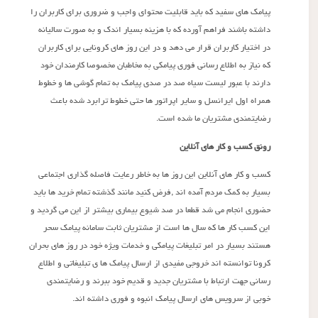
پیامک های سفید که باید قابلیت محتوای واجب و ضروری برای کاربران را
داشته باشند فراهم آورده که با هزینه بسیار اندک و به صورت سالیانه
در اختیار کاربران قرار می دهد و در این روز های کرونایی برای کاربران
که نیاز به اطلاع رسانی فوری پیامکی به مخاطبان مخصوصا کارمندان خود
دارند با عبور لیست سیاه صد در صدی پیامک به تمام گوشی ها و خطوط
همراه اول ایرانسل و سایر اپراتور ها حتی خطوط ترابرد شده باعث
رضایتمندی مشتریان ما شده است.
رونق کسب و کار های آنلاین
کسب و کار های آنلاین این روز ها به خاطر رعایت فاصله گذاری اجتماعی
بسیار به کمک مردم آمده اند ,فرض کنید مانند گذشته تمام خرید ها باید
حضوری انجام می شد قطعا در صد شیوع بیماری بیشتر از این می گردید و
این کسب کار ها که سال ها است از مشتریان ثابت سامانه پیامک سحر
هستند بسیار در امر تبلیغات پیامکی و خدمات ویژه خود در روز های بحران
کرونا توانسته اند خروجی مفیدی از ارسال پیامک ها ی تبلیغاتی و اطلاع
رسانی جهت ارتباط با مشتریان جدید و قدیم خود ببرند و رضایتمندی
خوبی از سرویس های ارسال پیامک انبوه و فوری داشته اند.