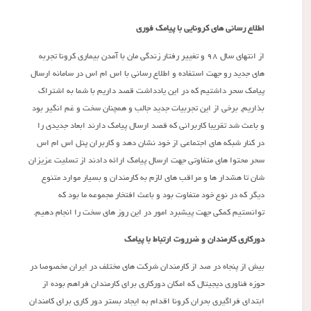
اطلاع رسانی های کرونایی با پیامک فوری
از انتهای سال ۹۸ و تغییر رفتار زندگی مان با آمدن بیماری کرونا تجربه
های جدید رو جهت استفاده و اطلاع رسانی با اس ام اس در سامانه ارسال
پیامک سحر داشتیم که در این یادداشت قصد داریم با شما به اشتراک
بذاریم, برخی از این تجربیات جدید جالب و همچنان سخت و غم انگیر بود
و باعث شد تقریبا کاربرانی که قصد ارسال پیامک دارند ابعاد جدیدی را
در کنار شبکه های اجتماعی از خود نشان دهد و کاربران پنل اس ام اس
سحر محتوا های متفاوتی جهت ارسال پیامک ارائه دادند از تسلیت عزیزان
شان تا هشدار ها و مراقب های لازم به کارمندان و بسیار موارد متنوع
دیگر که در نوع خود متفاوت بود و باعث افتخار مجموعه ما بود که
توانستیم کمکی جهت پیشبرد امور در این روز های سخت را انجام دهیم.
دورکاری کارمندان و ضرروت ارتباط با پیامک
بیش از پنجاه در صد از کارمندان شرکت های مختلف در ایران مخصوصا در
حوزه فناوری دیجیتال که امکان دورکاری برای کارمندان فراهم بوده از
ابتدای فراگیری بحران کرونا اقدام به ایجاد بستر دور کاری برای کامندان