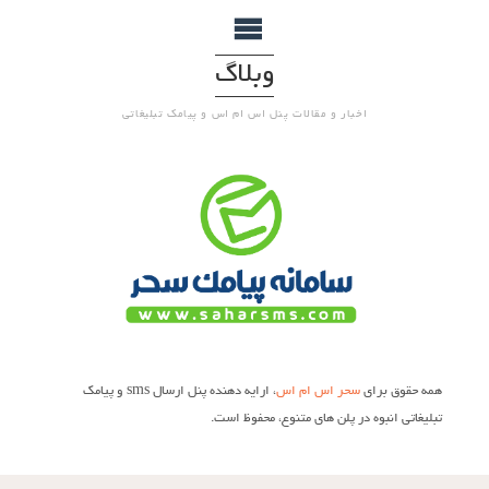
وبلاگ
اخبار و مقالات پنل اس ام اس و پیامک تبلیغاتی
همه حقوق برای
سحر اس ام اس
، ارایه دهنده پنل ارسال sms و پیامک
تبلیغاتی انبوه در پلن های متنوع، محفوظ است.