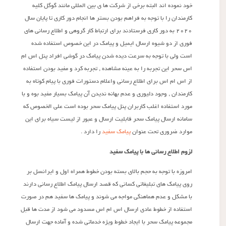
خود نموده اند البته برخی از شرکت ها ی بین المللی مانند گوگل کلیه
کارمندان را با توجه به فراهم بودن بستر ها انجام دور کاری تا پایان سال
۲۰۲۰ به دور کاری فرستادند برای ارتباط کار گروهی و اطلاع رسانی های
فوری از دو شیوه ارسال ایمیل و پیامک در این خصوص استفاده شده
است ولی با توجه به سرعت دیده شدن پیامک در گوشی افراد پنل اس ام
اس سحر این تجربه را به عینه مشاهده , تجربه کرد و مفید بودن استفاده
از اس ام اس برای اطلاع رسانی واعلام دستورات فوری با پیام کوتاه به
کارمندان , وجود دلیوری و عدم بهانه ندیدن آن پیامک بسیار مفید بوه و با
مورد استفاده اغلب کاربران پنل پیامک سحر بوده است علی الخصوص که
سامانه ارسال پیامک سحر قابلیت ارسال و عبور از لیست سیاه برای این
موارد ضروری تحت عنوان
پیامک سفید
را دارد .
لزوم اطلاع رسانی ها با پیامک سفید
امروزه با توجه به حجم بالای بسته بودن خطوط همراه اول و ایرانسل بر
روی پیامک های تبلیغاتی کسانی که قصد ارسال پیامک اطلاع رسانی دارند
با مشکل و عدم هماهنگی مواجه می شوند و پیامک ها سفید هم در صورت
استفاده از خطوط عادی ارسال اس ام اس مسدود می شود از مدت ها قبل
مجموعه پیامک سحر با ایجاد خطوط ویژه خدماتی شده و آماده جهت ارسال