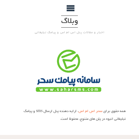
وبلاگ
اخبار و مقالات پنل اس ام اس و پیامک تبلیغاتی
همه حقوق برای
سحر اس ام اس
، ارایه دهنده پنل ارسال sms و پیامک
تبلیغاتی انبوه در پلن های متنوع، محفوظ است.