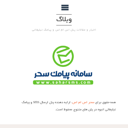
وبلاگ
اخبار و مقالات پنل اس ام اس و پیامک تبلیغاتی
همه حقوق برای
سحر اس ام اس
، ارایه دهنده پنل ارسال sms و پیامک
تبلیغاتی انبوه در پلن های متنوع، محفوظ است.