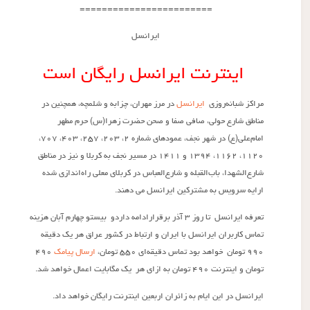
========================
ایرانسل
اینترنت ایرانسل رایگان است
مراکز شبانه‌روزی
ایرانسل
در مرز مهران، چزابه و شلمچه، همچنین در
مناطق شارع حولی، صافی صفا و صحن حضرت زهرا(س) حرم مطهر
امام‌علی(ع) در شهر نجف، عمودهای شماره ۲، ۲۰۳، ۲۵۷، ۴۰۳، ۷۰۷،
۱۱۲۰، ۱۱۶۲، ۱۳۹۴ و ۱۴۱۱ در مسیر نجف به کربلا و نیز در مناطق
شارع‌الشهدا، باب‌القبله و شارع‌العباس در کربلای معلی راه‌اندازی شده
ارایه سرویس به مشترکین ایرانسل می دهند.
تعرفه ایرانسل تا روز ۳ آذر برقرارادامه داردو بیستو چهارم آبان‌ هزینه
تماس کاربران ایرانسل با ایران و ارتباط در کشور عراق هر یک دقیقه
۹۹۰ تومان خواهد بود تماس دقیقه‌ای ۵۵۰ تومان،
ارسال پیامک
۴۹۰
تومان و اینترنت ۴۹۰ تومان به ازای هر یک مگابایت اعمال خواهد شد.
ایرانسل در این ایام به زائران اربعین اینترنت رایگان خواهد داد.