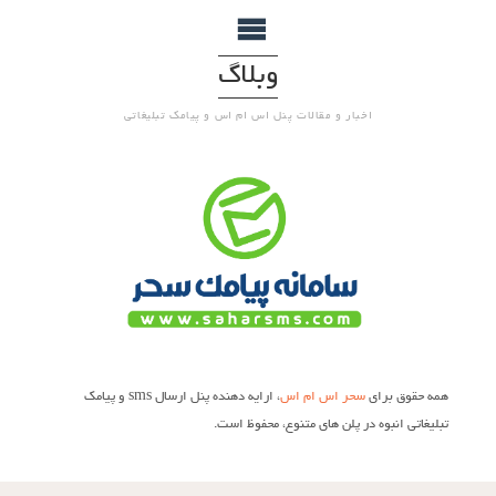
وبلاگ
اخبار و مقالات پنل اس ام اس و پیامک تبلیغاتی
همه حقوق برای
سحر اس ام اس
، ارایه دهنده پنل ارسال sms و پیامک
تبلیغاتی انبوه در پلن های متنوع، محفوظ است.