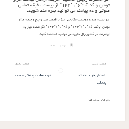
تومان و کد #۳*۶*۱*۱۴۲* از بیست دقیقه تماس
صوتی و ده پیامک می توانید بهره مند شوید.
دو بسته صد و دویست مگابایتی نیز با قیمت سی و پنج و پنجاه هزار
تومان با کد #۱*۶*۱*۱۴۲* و #۲*۶*۱*۱۴۲* اگر شماد نیاز به
اینترنت در کشور راق دارید می توانید استفاده کنید.
ارسال پیامک
مطلب قبلی
مطلب بعدی
راهنمای خرید سامانه
خرید سامانه پیامکی مناسب
پیامکی
نظرات بسته اند