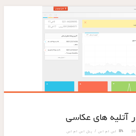
 آتلیه های عکاسی
/
اس ام اس
پنل اس ام اس