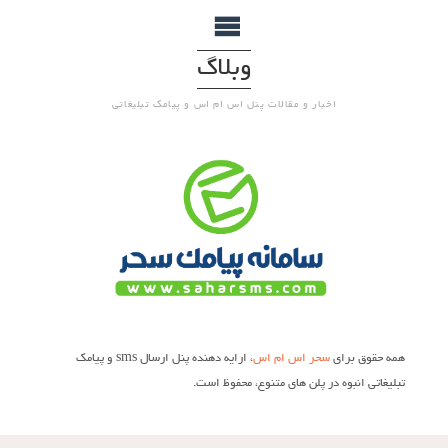
وبلاگ
اخبار و مقالات پنل اس ام اس و پیامک تبلیغاتی
همه حقوق برای
سحر اس ام اس
، ارایه دهنده پنل ارسال sms و پیامک
تبلیغاتی انبوه در پلن های متنوع، محفوظ است.