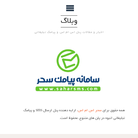
وبلاگ
اخبار و مقالات پنل اس ام اس و پیامک تبلیغاتی
همه حقوق برای
سحر اس ام اس
، ارایه دهنده پنل ارسال sms و پیامک
تبلیغاتی انبوه در پلن های متنوع، محفوظ است.