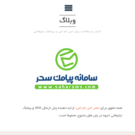
وبلاگ
اخبار و مقالات پنل اس ام اس و پیامک تبلیغاتی
همه حقوق برای
سحر اس ام اس
، ارایه دهنده پنل ارسال sms و پیامک
تبلیغاتی انبوه در پلن های متنوع، محفوظ است.