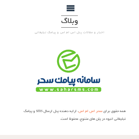
وبلاگ
اخبار و مقالات پنل اس ام اس و پیامک تبلیغاتی
همه حقوق برای
سحر اس ام اس
، ارایه دهنده پنل ارسال sms و پیامک
تبلیغاتی انبوه در پلن های متنوع، محفوظ است.