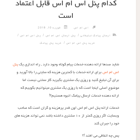
کدام پنل اس ام اس قابل اعتماد
است
اس ام اس
فوریه 10, 2018
/
/
/
ارسال پیامک تبلیغاتی
پنل ارسال اس ام اس
پنل اس ام اس
/
خرید پنل اس ام اس
خرید پنل پیامک
شاید صدها ارائه دهنده خدمات پیام کوتاه وجود دارد , راه اندازی یک
پنل
اس ام اس
برای ارائه خدمات با کمترین هزینه که سایتی را بالا آورید و
برای آن تبلیغ کنید و روزی یک مشتری بگیرید کار سختی نیست اما
موضوع اصلی اینجا است که با روزی یک مشتری میتوانیم بگوییم که
ارائه دهنده خدمات ارسال پیامک انبوه هستیم؟!
خدمات ارائه پنل اس ام اس اون قدر پرهزینه و گران است که صاحب
وبسایت اگر روزی کمتر از ۱۰ مشتری داشته باشد نمی تواند هزینه های
خود را جبران کند
پس چه اتفاقی می افتد !؟