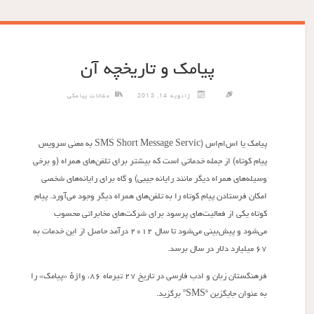
پیامک و تاریخچه آن
ژانویه 14, 2013
مقالات پیامکی
پیامک یا اس‌ام‌اس (SMS Short Message Servic به معنی سرویس
پیام کوتاه) از جمله خدماتی است که بیشتر برای تلفن‌های همراه (و برخی
وسیله‌های همراه دیگر مانند رایانه جیبی) و گاه برای رایانه‌های شخصی
امکان فرستادن پیام کوتاه را به تلفن‌های همراه دیگر وجود می‌آورد. پیام
کوتاه یکی از فعالیت‌های پرسود برای شرکت‌های مخابراتی محسوب
می‌شود و پیش‌بینی می‌شود تا سال ۲۰۱۲ درآمد حاصل از این خدمات به
۶۷ میلیارد دلار در سال برسد.
فرهنگستان زبان و ادب فارسی در تاریخ ۲۷ تیرماه ۸۶، واژهٔ «پیامک» را
به‌ عنوان جایگزین “SMS” برگزید.