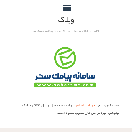
وبلاگ
اخبار و مقالات پنل اس ام اس و پیامک تبلیغاتی
همه حقوق برای
سحر اس ام اس
، ارایه دهنده پنل ارسال sms و پیامک
تبلیغاتی انبوه در پلن های متنوع، محفوظ است.