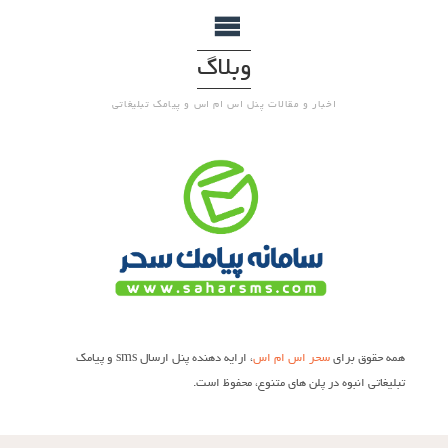
وبلاگ
اخبار و مقالات پنل اس ام اس و پیامک تبلیغاتی
همه حقوق برای
سحر اس ام اس
، ارایه دهنده پنل ارسال sms و پیامک
تبلیغاتی انبوه در پلن های متنوع، محفوظ است.