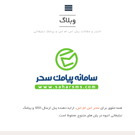
وبلاگ
اخبار و مقالات پنل اس ام اس و پیامک تبلیغاتی
همه حقوق برای
سحر اس ام اس
، ارایه دهنده پنل ارسال sms و پیامک
تبلیغاتی انبوه در پلن های متنوع، محفوظ است.