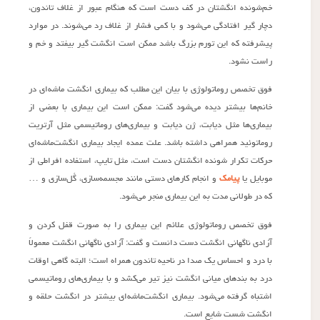
خم‌شونده انگشتان در کف دست است که هنگام عبور از غلاف تاندون،
دچار گیر افتادگی می‌شود و با کمی فشار از غلاف رد می‌شوند. در موارد
پیشرفته که این تورم بزرگ باشد ممکن است انگشت گیر بیفتد و خم و
راست نشود.
فوق تخصص روماتولوژی با بیان این مطلب که بیماری انگشت ماشه‌ای در
خانم‌ها بیشتر دیده می‌شود گفت: ممکن است این بیماری با بعضی از
بیماری‌ها مثل دیابت، ژن دیابت و بیماری‌های روماتیسمی مثل آرتریت
روماتوئید همراهی داشته باشد. علت عمده ایجاد بیماری انگشت‌ماشه‌ای
حرکات تکرار شونده انگشتان دست است، مثل تایپ، استفاده افراطی از
موبایل یا
پیامک
و انجام کارهای دستی مانند مجسمه‌سازی، گُل‌سازی و …
که در طولانی مدت به این بیماری منجر می‌شود.
فوق تخصص روماتولوژی علائم این بیماری را به صورت قفل کردن و
آزادی ناگهانی انگشت دست دانست و گفت: آزادی ناگهانی انگشت معمولاً
با درد و احساس یک صدا در ناحیه تاندون همراه است؛ البته گاهی اوقات
درد به بندهای میانی انگشت نیز تیر می‌کشد و با بیماری‌های روماتیسمی
اشتباه گرفته می‌شود. بیماری انگشت‌ماشه‌ای بیشتر در انگشت حلقه و
انگشت شست شایع است.