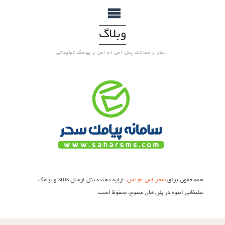
وبلاگ
اخبار و مقالات پنل اس ام اس و پیامک تبلیغاتی
همه حقوق برای
سحر اس ام اس
، ارایه دهنده پنل ارسال sms و پیامک
تبلیغاتی انبوه در پلن های متنوع، محفوظ است.