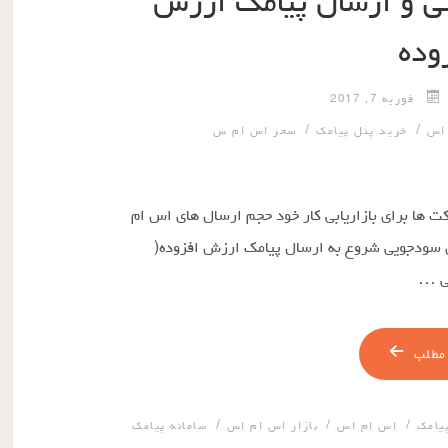
تی و ارسال پیامک ارزش
وده
فوریه 7, 2017
/
/
 اس
خرید پنل پیامک
سحر اس ام س
ت ها برای بازاریابی کار خود حجم ارسال های اس ام
ای سودجویی شروع به ارسال پیامک ارزش افزوده(
می …
مطلب
/
/
/
یامک
اس ام اس
بازار اس ام اس
سامانه پیامک