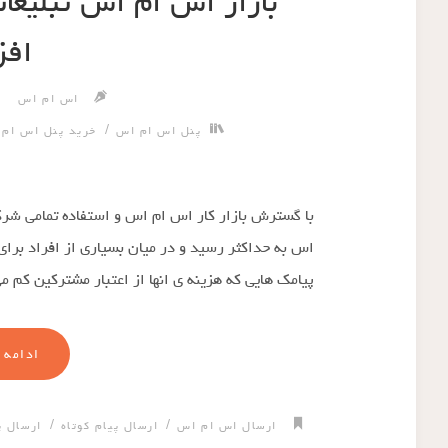
بازار اس ام اس تبلیغا
افز
اس ام اس
/
پنل اس ام اس
خرید پنل اس ام
با گسترش بازار کار اس ام اس و استفاده تمامی شرک
اس به حداکثر رسید و در میان بسیاری از افراد بر
پیامک هایی که هزینه ی انها از اعتبار مشترکین کم 
ادامه 
/
/
ارسال اس ام اس
ارسال پیام کوتاه
ارسال پ