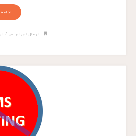
ادامه 
/
ارسال اس ام اس
ار