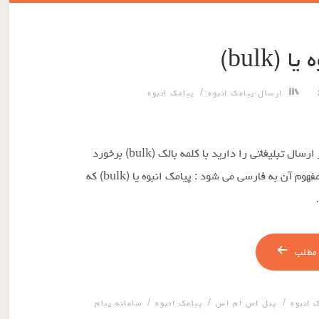
 (bulk)
/
ارسال پیامک انبوه
پیامک انبوه
ممکن است در هنگامی که قصد خرید پیامک به منظور ارسال تبلیغاتی را دارید با کلمه بالک (bulk) برخورد
کرده باشید. bulk یک کلمه انگلیسی است و معنی و مفهوم آن به فارسی می شود : پیامک انبوه یا (bulk) که
مطلب
/
/
/
 انبوه
پنل اس ام اس
پیامک انبوه
سامانه پیام