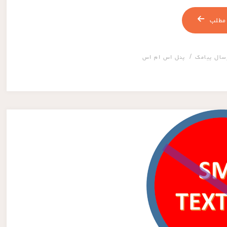
مطلب
/
سال پیامک
پنل اس ام اس