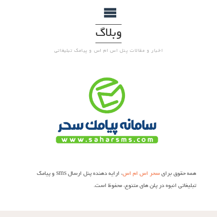
وبلاگ
اخبار و مقالات پنل اس ام اس و پیامک تبلیغاتی
همه حقوق برای
سحر اس ام اس
، ارایه دهنده پنل ارسال sms و پیامک
تبلیغاتی انبوه در پلن های متنوع، محفوظ است.