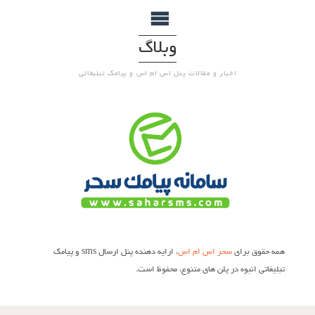
وبلاگ
اخبار و مقالات پنل اس ام اس و پیامک تبلیغاتی
همه حقوق برای
سحر اس ام اس
، ارایه دهنده پنل ارسال sms و پیامک
تبلیغاتی انبوه در پلن های متنوع، محفوظ است.