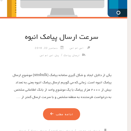
سرعت ارسال پیامک انبوه
اس ام اس
دسامبر 22, 2016
/
ارسال پیامک
پنل اس ام اس
یکی از دلایل ایجاد و شکل گیری سامانه ییامک (smsbulk) موضوع ارسال
پیامک انبوه است. زمانی که می گوییم ارسال پیامک انبوه یعنی به تعداد
بیش از ۲۰۰۰ هزار پیامک با یک موضوع واحد از بانک اطلاعاتی مشخص
به درخواست فرستنده به منطقه مشخص و با سرعت ارسال کمتر از …
ادامه مطلب