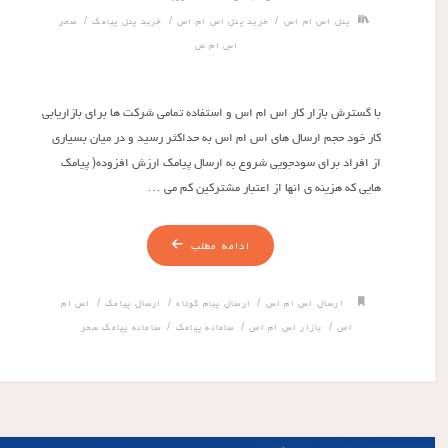
/
/
/
پنل اس ام اس
خرید پنل اس ام اس
خرید پنل پیامک
سحر
اس ام س
با گسترش بازار کار اس ام اس و استفاده تمامی شرکت ها برای بازاریابی
کار خود حجم ارسال های اس ام اس به حداکثر رسید و در میان بسیاری
از افراد برای سودجویی شروع به ارسال پیامک ارزش افزوده( پیامک
هایی که هزینه ی انها از اعتبار مشترکین کم می …
ادامه مطلب
/
/
/
ارسال اس ام اس
ارسال پیام کوتاه
ارسال پیامک
اس ام
/
/
/
اس
بازار اس ام اس
سامانه پیامک
سامانه پیامک سحر