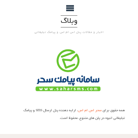
وبلاگ
اخبار و مقالات پنل اس ام اس و پیامک تبلیغاتی
همه حقوق برای
سحر اس ام اس
، ارایه دهنده پنل ارسال sms و پیامک
تبلیغاتی انبوه در پلن های متنوع، محفوظ است.