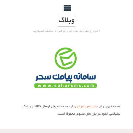
وبلاگ
اخبار و مقالات پنل اس ام اس و پیامک تبلیغاتی
همه حقوق برای
سحر اس ام اس
، ارایه دهنده پنل ارسال sms و پیامک
تبلیغاتی انبوه در پلن های متنوع، محفوظ است.