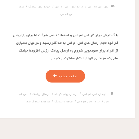
/
/
/
پنل اس ام اس
خرید پنل اس ام اس
خرید پنل پیامک
سحر
اس ام س
با گسترش بازار کار اس ام اس و استفاده تمامی شرکت ها برای بازاریابی
کار خود حجم ارسال های اس ام اس به حداکثر رسید و در میان بسیاری
از افراد برای سودجویی شروع به ارسال پیامک ارزش افزوده( پیامک
هایی که هزینه ی انها از اعتبار مشترکین کم می …
ادامه مطلب
/
/
/
ارسال اس ام اس
ارسال پیام کوتاه
ارسال پیامک
اس ام
/
/
/
اس
بازار اس ام اس
سامانه پیامک
سامانه پیامک سحر