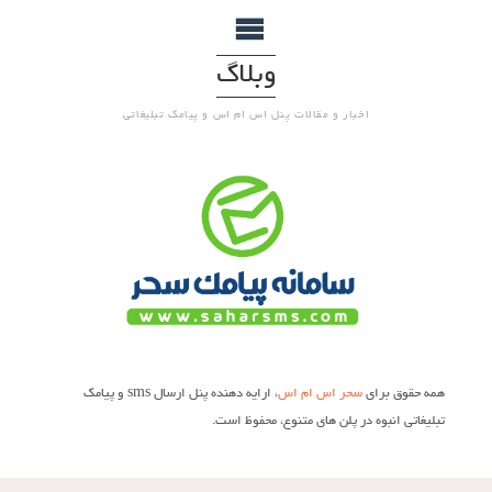
وبلاگ
اخبار و مقالات پنل اس ام اس و پیامک تبلیغاتی
همه حقوق برای
سحر اس ام اس
، ارایه دهنده پنل ارسال sms و پیامک
تبلیغاتی انبوه در پلن های متنوع، محفوظ است.