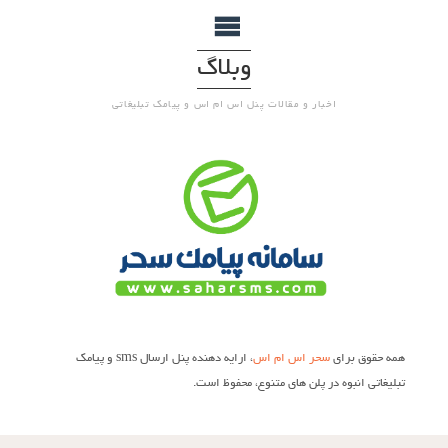
وبلاگ
اخبار و مقالات پنل اس ام اس و پیامک تبلیغاتی
همه حقوق برای
سحر اس ام اس
، ارایه دهنده پنل ارسال sms و پیامک
تبلیغاتی انبوه در پلن های متنوع، محفوظ است.