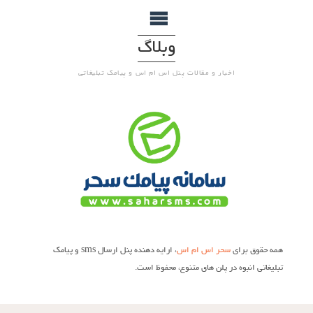
وبلاگ
اخبار و مقالات پنل اس ام اس و پیامک تبلیغاتی
همه حقوق برای
سحر اس ام اس
، ارایه دهنده پنل ارسال sms و پیامک
تبلیغاتی انبوه در پلن های متنوع، محفوظ است.