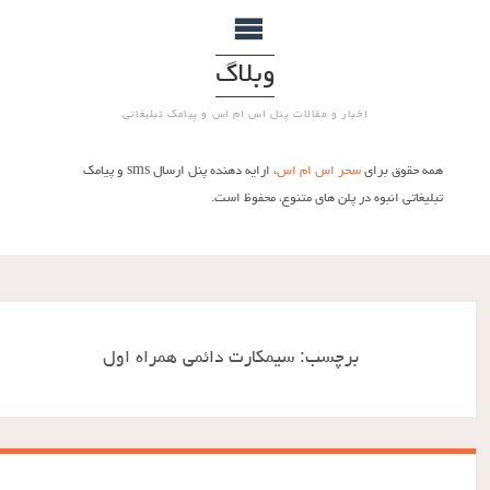
وبلاگ
اخبار و مقالات پنل اس ام اس و پیامک تبلیغاتی
همه حقوق برای
سحر اس ام اس
، ارایه دهنده پنل ارسال sms و پیامک
تبلیغاتی انبوه در پلن های متنوع، محفوظ است.
برچسب:
سیمكارت دائمی همراه اول