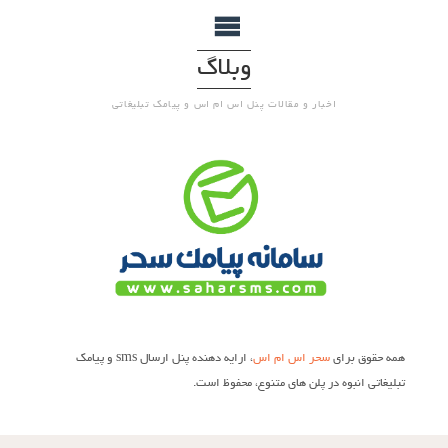
وبلاگ
اخبار و مقالات پنل اس ام اس و پیامک تبلیغاتی
همه حقوق برای
سحر اس ام اس
، ارایه دهنده پنل ارسال sms و پیامک
تبلیغاتی انبوه در پلن های متنوع، محفوظ است.