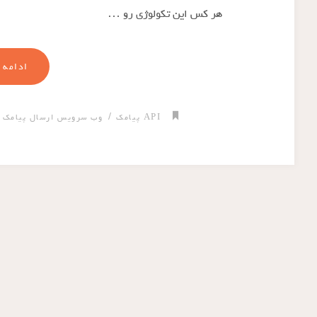
هر کس این تکولوژی رو …
ادامه 
/
/
API پیامک
وب سرویس ارسال پیامک