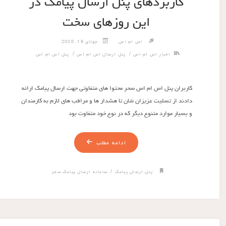
کاربردهای پنل ارسال پیامک در
این روزهای سخت
اس ام اس
جولای 19, 2020
/
/
اخبار اس ام اس
پنل ارسال اس ام اس
پنل اس ام اس
کاربران پنل اس ام اس سحر محتوا های متفاوتی جهت ارسال پیامک ارائه
دادند از تسلیت عزیزان شان تا هشدار ها و مراقب های لازم به کارمندان
و بسیار موارد متنوع دیگر که در نوع خود متفاوت بود
ادامه مطلب
/
پنل ارسال پیامک
سامانه ارسال پیامک سحر