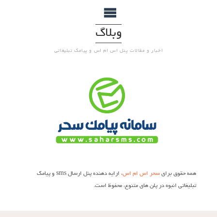
وبلاگ
اخبار و مقالات پنل اس ام اس و پیامک تبلیغاتی
همه حقوق برای
سحر اس ام اس
، ارایه دهنده پنل ارسال sms و پیامک
تبلیغاتی انبوه در پلن های متنوع، محفوظ است.