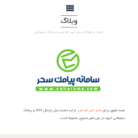
وبلاگ
اخبار و مقالات پنل اس ام اس و پیامک تبلیغاتی
همه حقوق برای
سحر اس ام اس
، ارایه دهنده پنل ارسال sms و پیامک
تبلیغاتی انبوه در پلن های متنوع، محفوظ است.