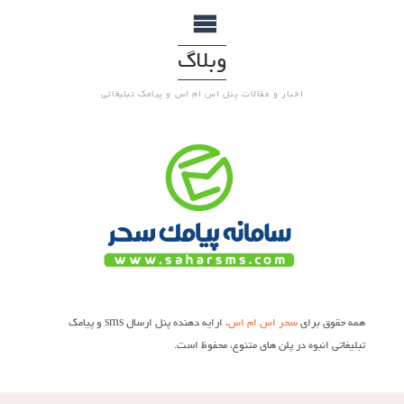
وبلاگ
اخبار و مقالات پنل اس ام اس و پیامک تبلیغاتی
همه حقوق برای
سحر اس ام اس
، ارایه دهنده پنل ارسال sms و پیامک
تبلیغاتی انبوه در پلن های متنوع، محفوظ است.