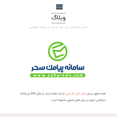
وبلاگ
اخبار و مقالات پنل اس ام اس و پیامک تبلیغاتی
همه حقوق برای
سحر اس ام اس
، ارایه دهنده پنل ارسال sms و پیامک
تبلیغاتی انبوه در پلن های متنوع، محفوظ است.