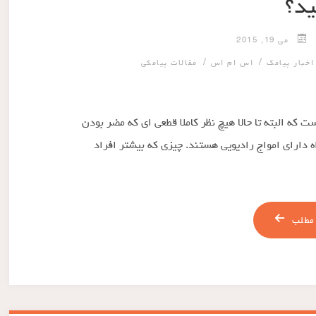
ید؟
می 19, 2015
/
/
اخبار پیامک
اس ام اس
مقالات پیامکی
 که البته تا حالا هیچ نظر کاملا قطعی ای که مضر بودن
دارای امواج رادیویی هستند. چیزی که بیشتر افراد
مطلب