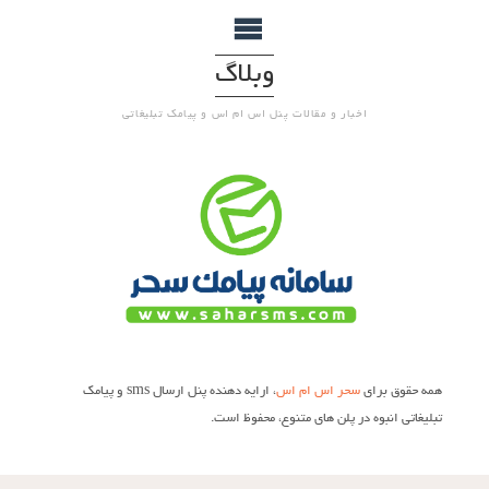
وبلاگ
اخبار و مقالات پنل اس ام اس و پیامک تبلیغاتی
همه حقوق برای
سحر اس ام اس
، ارایه دهنده پنل ارسال sms و پیامک
تبلیغاتی انبوه در پلن های متنوع، محفوظ است.