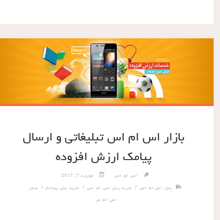
بازار اس ام اس تبلیغاتی و ارسال
پیامک ارزش افزوده
اس ام اس
فوریه 7, 2017
/
/
/
پنل اس ام اس
خرید پنل اس ام اس
خرید پنل پیامک
سحر
اس ام س