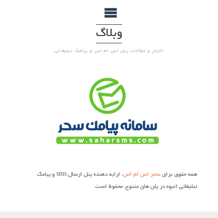
وبلاگ
اخبار و مقالات پنل اس ام اس و پیامک تبلیغاتی
همه حقوق برای
سحر اس ام اس
، ارایه دهنده پنل ارسال sms و پیامک
تبلیغاتی انبوه در پلن های متنوع، محفوظ است.