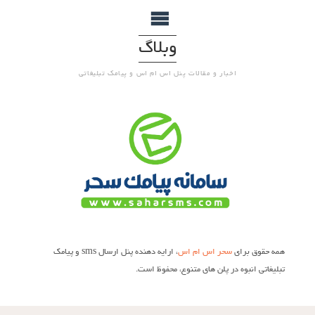
وبلاگ
اخبار و مقالات پنل اس ام اس و پیامک تبلیغاتی
همه حقوق برای
سحر اس ام اس
، ارایه دهنده پنل ارسال sms و پیامک
تبلیغاتی انبوه در پلن های متنوع، محفوظ است.