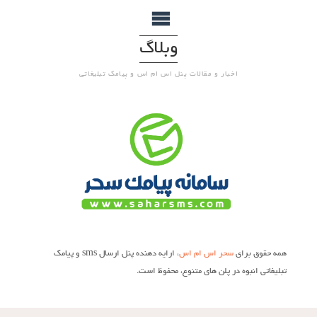
وبلاگ
اخبار و مقالات پنل اس ام اس و پیامک تبلیغاتی
همه حقوق برای
سحر اس ام اس
، ارایه دهنده پنل ارسال sms و پیامک
تبلیغاتی انبوه در پلن های متنوع، محفوظ است.