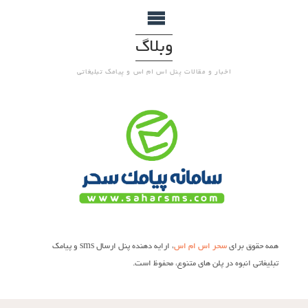
وبلاگ
اخبار و مقالات پنل اس ام اس و پیامک تبلیغاتی
همه حقوق برای
سحر اس ام اس
، ارایه دهنده پنل ارسال sms و پیامک
تبلیغاتی انبوه در پلن های متنوع، محفوظ است.