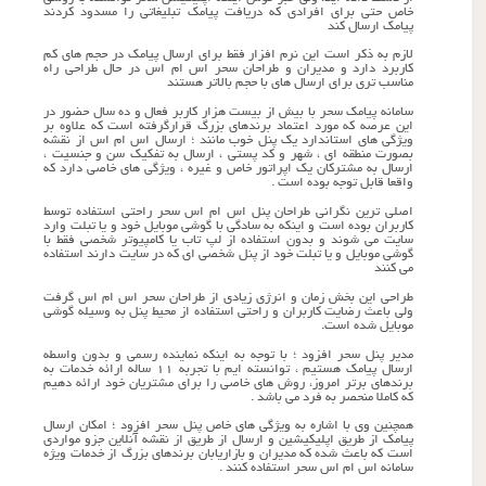
خاص حتی برای افرادی که دریافت پیامک تبلیغاتی را مسدود کردند
پیامک ارسال کند
لازم به ذکر است این نرم افزار فقط برای ارسال پیامک در حجم های کم
کاربرد دارد و مدیران و طراحان سحر اس ام اس در حال طراحی راه
مناسب تری برای ارسال های با حجم بالاتر هستند
سامانه پیامک سحر با بیش از بیست هزار کاربر فعال و ده سال حضور در
این عرصه که مورد اعتماد برندهای بزرگ قرارگرفته است که علاوه بر
ویژگی های استاندارد یک پنل خوب مانند ؛ ارسال اس ام اس از نقشه
بصورت منطقه ای ، شهر و کد پستی ، ارسال به تفکیک سن و جنسیت ،
ارسال به مشترکان یک اپراتور خاص و غیره ، ویژگی های خاصی دارد که
واقعا قابل توجه بوده است .
اصلی ترین نگرانی طراحان پنل اس ام اس سحر راحتی استفاده توسط
کاربران بوده است و اینکه به سادگی با گوشی موبایل خود و یا تبلت وارد
سایت می شوند و بدون استفاده از لپ تاب یا کامپیوتر شخصی فقط با
گوشی موبایل و یا تبلت خود از پنل شخصی ای که در سایت دارند استفاده
می کنند
طراحی این بخش زمان و انرژی زیادی از طراحان سحر اس ام اس گرفت
ولی باعث رضایت کاربران و راحتی استفاده از محیط پنل به وسیله گوشی
موبایل شده است.
مدیر پنل سحر افزود ؛ با توجه به اینکه نماینده رسمی و بدون واسطه
ارسال پیامک هستیم ، توانسته ایم با تجربه ۱۱ ساله ارائه خدمات به
برندهای برتر امروز، روش های خاصی را برای مشتریان خود ارائه دهیم
که کاملا منحصر به فرد می باشد .
همچنین وی با اشاره به ویژگی های خاص پنل سحر افزود ؛ امکان ارسال
پیامک از طریق اپلیکیشین و ارسال از طریق از نقشه آنلاین جزو مواردی
است که باعث شده که مدیران و بازاریابان برندهای بزرگ از خدمات ویژه
سامانه اس ام اس سحر استفاده کنند .