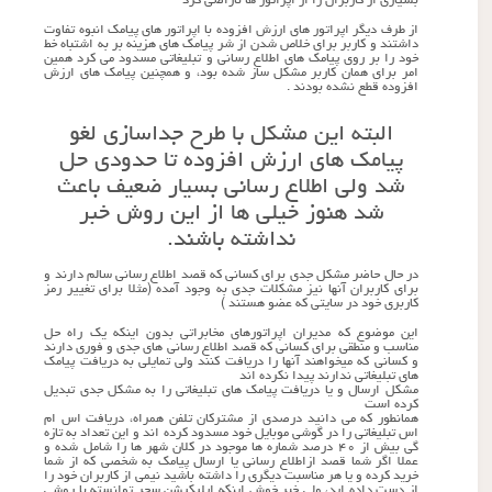
بسیاری از کاربران را از اپراتور ها ناراضی کرد
از طرف دیگر اپراتور های ارزش افزوده با اپراتور های پیامک انبوه تفاوت
داشتند و کاربر برای خلاص شدن از شر پیامک های هزینه بر به اشتباه خط
خود را بر روی پیامک های اطلاع رسانی و تبلیغاتی مسدود می کرد همین
امر برای همان کاربر مشکل ساز شده بود، و همچنین پیامک های ارزش
افزوده قطع نشده بودند .
البته این مشکل با طرح جداسازی لغو
پیامک های ارزش افزوده تا حدودی حل
شد ولی اطلاع رسانی بسیار ضعیف باعث
شد هنوز خیلی ها از این روش خبر
نداشته باشند.
در حال حاضر مشکل جدی برای کسانی که قصد اطلاع رسانی سالم دارند و
برای کاربران آنها نیز مشکلات جدی به وجود آمده (مثلا برای تغییر رمز
کاربری خود در سایتی که عضو هستند )
این موضوع که مدیران اپراتورهای مخابراتی بدون اینکه یک راه حل
مناسب و منطقی برای کسانی که قصد اطلاع رسانی های جدی و فوری دارند
و کسانی که میخواهند آنها را دریافت کنند ولی تمایلی به دریافت پیامک
های تبلیغاتی ندارند پیدا نکرده اند
مشکل ارسال و یا دریافت پیامک های تبلیغاتی را به مشکل جدی تبدیل
کرده است
همانطور که می دانید درصدی از مشترکان تلفن همراه، دریافت اس ام
اس تبلیغاتی را در گوشی موبایل خود مسدود کرده اند و این تعداد به تازه
گی بیش از ۴۰ درصد شماره ها موجود در کلان شهر ها را شامل شده و
عملا اگر شما قصد ازاطلاع رسانی یا ارسال پیامک به شخصی که از شما
خرید کرده و یا هر مناسبت دیگری را داشته باشید نیمی از کاربران خود را
از دست داده اید، ولی خبر خوش اینکه اپلیکیشن سحر توانسته با روشی