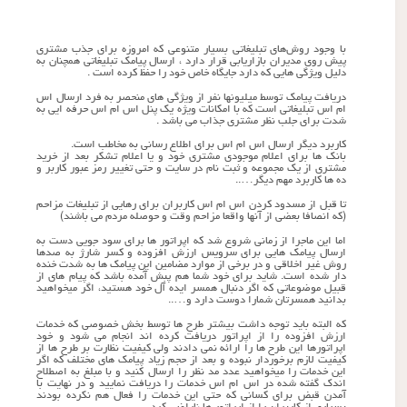
با وجود روش‌های تبلیغاتی بسیار متنوعی که امروزه برای جذب مشتری
پیش روی مدیران بازاریابی قرار دارد ، ارسال پیامک تبلیغاتی همچنان به
دلیل ویژگی هایی که دارد جایگاه خاص خود را حفظ کرده است .
دریافت پیامک توسط میلیونها نفر از ویژگی های منحصر به فرد ارسال اس
ام اس تبلیغاتی است که با امکانات ویژه یک پنل اس ام اس حرفه ایی به
شدت برای جلب نظر مشتری جذاب می باشد .
کاربرد دیگر ارسال اس ام اس برای اطلاع رسانی به مخاطب است.
بانک ها برای اعلام موجودی مشتری خود و یا اعلام تشکر بعد از خرید
مشتری از یک مجموعه و ثبت نام در سایت و حتی تغییر رمز عبور کاربر و
ده ها کاربرد مهم دیگر…..
تا قبل از مسدود کردن اس ام اس کاربران برای رهایی از تبلیغات مزاحم
(که انصافا بعضی از آنها واقعا مزاحم وقت و حوصله مردم می باشند)
اما این ماجرا از زمانی شروع شد که اپراتور ها برای سود جویی دست به
ارسال پیامک هایی برای سرویس ارزش افزوده و کسر شارژ به صدها
روش غیر اخلاقی و در برخی از موارد مضامین این پیامک ها به شدت خنده
دار شده است. شاید برای خود شما هم پبش آمده باشد که پیام های از
قبیل موضوعاتی که اگر دنبال همسر ایده آل خود هستید، اگر میخواهید
بدانید همسرتان شمارا دوست دارد و…..
که البته باید توجه داشت بیشتر طرح ها توسط بخش خصوصی که خدمات
ارزش افزوده را از اپراتور دریافت کرده اند انجام می شود و خود
اپراتورها این طرح ها را ارائه نمی دادند ولی کیفیت نظارت بر طرح ها از
کیفیت لازم برخوردار نبوده و بعد از حجم زیاد پیامک های مختلف که اگر
این خدمات را میخواهید عدد مد نظر را ارسال کنید و با مبلغ به اصطلاح
اندک گفته شده در اس ام اس خدمات را دریافت نمایید و در نهایت با
آمدن قبض برای کسانی که حتی این خدمات را فعال هم نکرده بودند