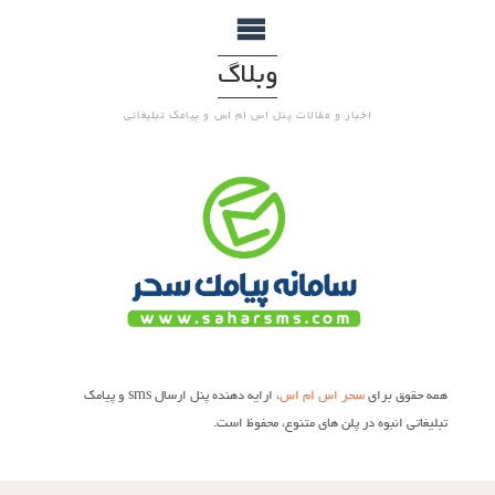
وبلاگ
اخبار و مقالات پنل اس ام اس و پیامک تبلیغاتی
همه حقوق برای
سحر اس ام اس
، ارایه دهنده پنل ارسال sms و پیامک
تبلیغاتی انبوه در پلن های متنوع، محفوظ است.