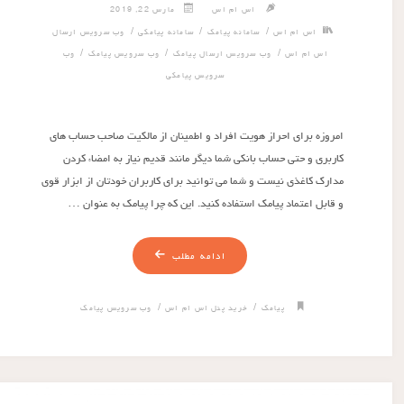
اس ام اس
مارس 22, 2019
/
/
/
اس ام اس
سامانه پیامک
سامانه پیامکی
وب سرویس ارسال
/
/
/
اس ام اس
وب سرویس ارسال پیامک
وب سرویس پیامک
وب
سرویس پیامکی
امروزه برای احراز هویت افراد و اطمینان از مالکیت صاحب حساب های
کاربری و حتی حساب بانکی شما دیگر مانند قدیم نیاز به امضاء کردن
مدارک کاغذی نیست و شما می توانید برای کاربران خودتان از ابزار قوی
و قابل اعتماد پیامک استفاده کنید. این که چرا پیامک به عنوان …
ادامه مطلب
/
/
پیامک
خرید پنل اس ام اس
وب سرویس پیامک