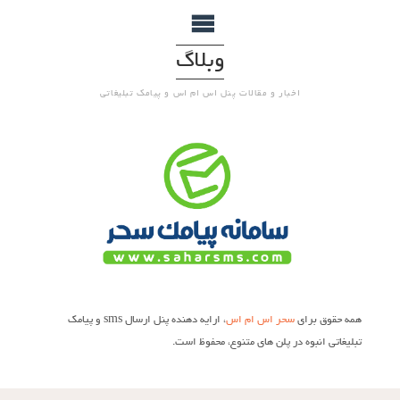
وبلاگ
اخبار و مقالات پنل اس ام اس و پیامک تبلیغاتی
همه حقوق برای
سحر اس ام اس
، ارایه دهنده پنل ارسال sms و پیامک
تبلیغاتی انبوه در پلن های متنوع، محفوظ است.