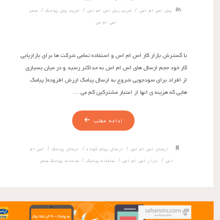
/
/
/
پنل اس ام اس
خرید پنل اس ام اس
خرید پنل پیامک
سحر
اس ام س
با گسترش بازار کار اس ام اس و استفاده تمامی شرکت ها برای بازاریابی
کار خود حجم ارسال های اس ام اس به حداکثر رسید و در میان بسیاری
از افراد برای سودجویی شروع به ارسال پیامک ارزش افزوده( پیامک
هایی که هزینه ی انها از اعتبار مشترکین کم می …
ادامه مطلب
/
/
/
ارسال اس ام اس
ارسال پیام کوتاه
ارسال پیامک
اس ام
/
/
/
اس
بازار اس ام اس
سامانه پیامک
سامانه پیامک سحر