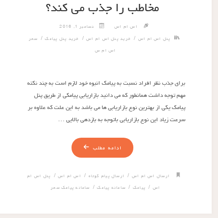
مخاطب را جذب می کند؟
اس ام اس
دسامبر 1, 2016
/
/
/
پنل اس ام اس
خرید پنل اس ام اس
خرید پنل پیامک
سحر
اس ام س
برای جذب نظر افراد نسبت به پیامک انبوه خود لازم است به چند نکته
مهم توجه داشت همانطور که می دانید بازاریابی پیامکی از طریق پنل
پیامک یکی از بهترین نوع بازاریابی ها می باشد به این علت که علاوه بر
سرعت زیاد این نوع بازاریابی باتوجه به بازدهی بالایی …
ادامه مطلب
/
/
/
ارسال اس ام اس
ارسال پیام کوتاه
اس ام اس
پنل اس ام
/
/
/
اس
پیامک
سامانه پیامک
سامانه پیامک سحر