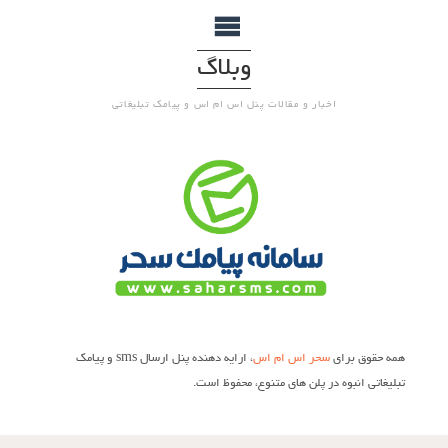
وبلاگ
اخبار و مقالات پنل اس ام اس و پیامک تبلیغاتی
همه حقوق برای
سحر اس ام اس
، ارایه دهنده پنل ارسال sms و پیامک
تبلیغاتی انبوه در پلن های متنوع، محفوظ است.