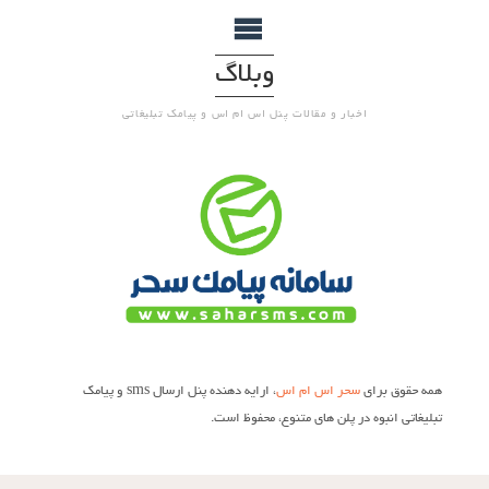
وبلاگ
اخبار و مقالات پنل اس ام اس و پیامک تبلیغاتی
همه حقوق برای
سحر اس ام اس
، ارایه دهنده پنل ارسال sms و پیامک
تبلیغاتی انبوه در پلن های متنوع، محفوظ است.