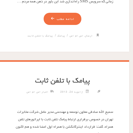
زمانی که سرویس SMS راه‌اندازی شد این باور در ذهن همه مردم …
ادامه مطلب
/
/
ارسال اس ام اس
پیامک
پیامک با تلفن ثابت
پیامک با تلفن ثابت
ژانویه 24, 2013
اخبار اس ام اس
سمیع ‌الله صادقی معاون توسعه و مهندسی مدیر عامل شرکت مخابرات
تهران در خصوص برقراری ارتباط پیامک تلفن ثابت با اپراتورهای تلفن
همراه، گفت: قرارداد اینترکانکشن با همراه اول امضا شده و هم اکنون