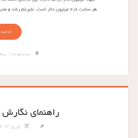
هر ساعت ۲٫۶ میلیون دلار است. علیرغم رشد و محبوبیت اپلیکیشن های …
ادامه 
/
پیام کوتاه
پیام
راهنمای نگارش پی
آوریل 17, 2013