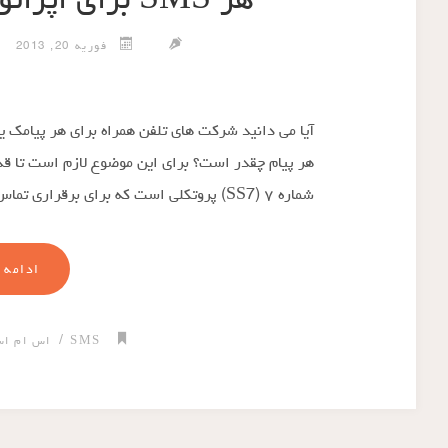
هر SMS برای اپراتورها چقدر هزینه دارد؟
فوریه 20, 2013
هر پیام چقدر است؟ برای این موضوع لازم است تا ق
شماره ۷ (SS7) پروتکلی است که برای برقراری تماس و ارسال …
ادامه 
/
SMS
اس ام ا