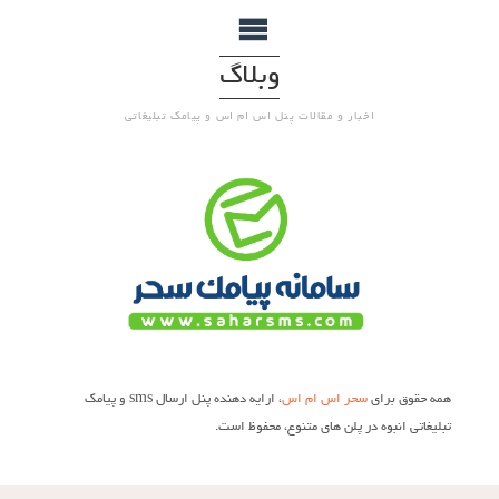
وبلاگ
اخبار و مقالات پنل اس ام اس و پیامک تبلیغاتی
همه حقوق برای
سحر اس ام اس
، ارایه دهنده پنل ارسال sms و پیامک
تبلیغاتی انبوه در پلن های متنوع، محفوظ است.