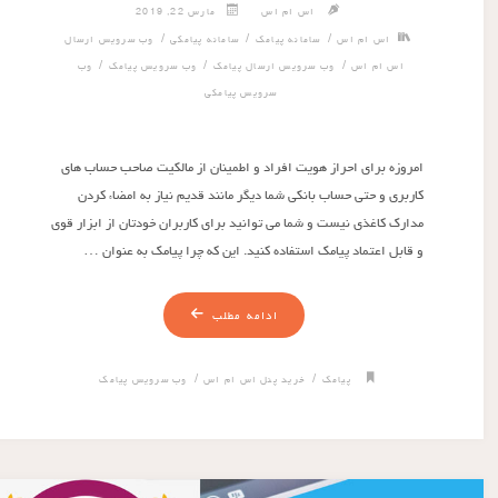
اس ام اس
مارس 22, 2019
/
/
/
اس ام اس
سامانه پیامک
سامانه پیامکی
وب سرویس ارسال
/
/
/
اس ام اس
وب سرویس ارسال پیامک
وب سرویس پیامک
وب
سرویس پیامکی
امروزه برای احراز هویت افراد و اطمینان از مالکیت صاحب حساب های
کاربری و حتی حساب بانکی شما دیگر مانند قدیم نیاز به امضاء کردن
مدارک کاغذی نیست و شما می توانید برای کاربران خودتان از ابزار قوی
و قابل اعتماد پیامک استفاده کنید. این که چرا پیامک به عنوان …
ادامه مطلب
/
/
پیامک
خرید پنل اس ام اس
وب سرویس پیامک