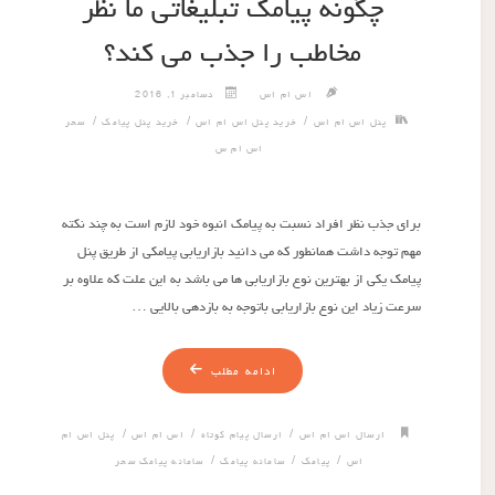
چگونه پیامک تبلیغاتی ما نظر
مخاطب را جذب می کند؟
اس ام اس
دسامبر 1, 2016
/
/
/
پنل اس ام اس
خرید پنل اس ام اس
خرید پنل پیامک
سحر
اس ام س
برای جذب نظر افراد نسبت به پیامک انبوه خود لازم است به چند نکته
مهم توجه داشت همانطور که می دانید بازاریابی پیامکی از طریق پنل
پیامک یکی از بهترین نوع بازاریابی ها می باشد به این علت که علاوه بر
سرعت زیاد این نوع بازاریابی باتوجه به بازدهی بالایی …
ادامه مطلب
/
/
/
ارسال اس ام اس
ارسال پیام کوتاه
اس ام اس
پنل اس ام
/
/
/
اس
پیامک
سامانه پیامک
سامانه پیامک سحر