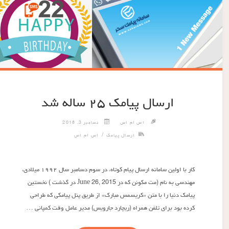
ارسال پیامک ۲۵ ساله شد
اس ام اس
دسامبر 3, 2018
/
ارسال پیامک
اس ام اس
کار با اولین سامانه ارسال پیام کوتاه، در سوم دسامبر سال ۱۹۹۲ میلادی،
مهندسی به نام (مت مکونن که در June 26, 2015 در گذشت ) نخستین
پیامک دنیا را با متن «کریسمس مبارک» از طریق پنل پیامکی که طراحی
کرده بود برای تلفن همراه (ریچارد جارویس) مدیر عامل وقت کمپانی …