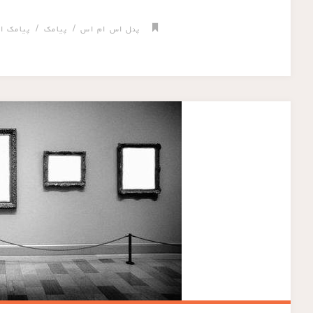
/
/
پنل اس ام اس
پیامک
پیامک ان