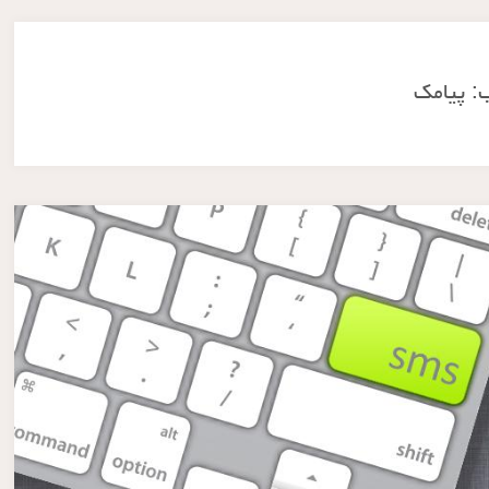
:
پیامک