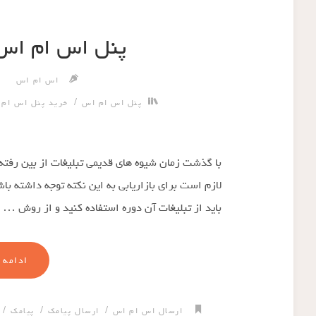
پنل اس ام اس 
اس ام اس
/
پنل اس ام اس
خرید پنل اس ام
با گذشت زمان شیوه های قدیمی تبلیغات از بین رفته
لازم است برای بازاریابی به این نکته توجه داشته با
باید از تبلیغات آن دوره استفاده کنید و از روش …
ادامه 
/
/
/
ارسال اس ام اس
ارسال پیامک
پیامک