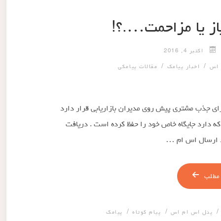
یاز یا مزاحمت….؟!
اکتبر 4, 2016
/
/
 اس
اخبار پیامک
مقالات پیامکی
برای جذب مشتری پیش روی مدیران بازاریابی قرار دارد
 که دارد جایگاه خاص خود را حفظ کرده است . دریافت
رد ارسال اس ام …
مطلب
/
/
پنل اس ام اس
پیام کوتاه
پیامک