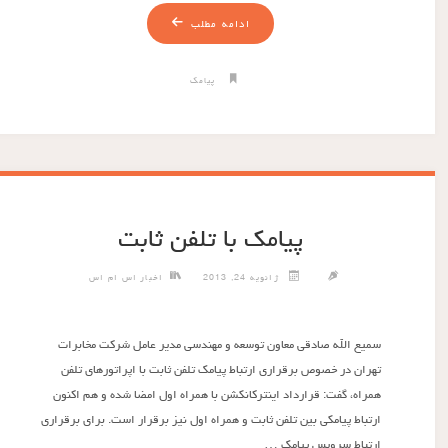
ادامه مطلب
پیامک
پیامک با تلفن ثابت
ژانویه 24, 2013
اخبار اس ام اس
سمیع ‌الله صادقی معاون توسعه و مهندسی مدیر عامل شرکت مخابرات
تهران در خصوص برقراری ارتباط پیامک تلفن ثابت با اپراتورهای تلفن
همراه، گفت: قرارداد اینترکانکشن با همراه اول امضا شده و هم اکنون
ارتباط پیامکی بین تلفن ثابت و همراه اول نیز برقرار است. برای برقراری
ارتباط سرویس پیامک …