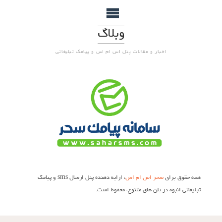
وبلاگ
اخبار و مقالات پنل اس ام اس و پیامک تبلیغاتی
همه حقوق برای
سحر اس ام اس
، ارایه دهنده پنل ارسال sms و پیامک
تبلیغاتی انبوه در پلن های متنوع، محفوظ است.