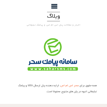
وبلاگ
اخبار و مقالات پنل اس ام اس و پیامک تبلیغاتی
همه حقوق برای
سحر اس ام اس
، ارایه دهنده پنل ارسال sms و پیامک
تبلیغاتی انبوه در پلن های متنوع، محفوظ است.