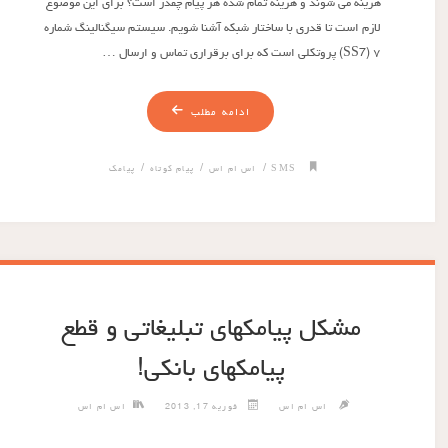
هزینه می شوند و هزینه تمام شده هر پیام چقدر است؟ برای این موضوع
لازم است تا قدری با ساختار شبکه آشنا شویم. سیستم سیگنالینگ شماره
۷ (SS7) پروتکلی است که برای برقراری تماس و ارسال …
ادامه مطلب
/
/
/
SMS
اس ام اس
پیام کوتاه
پیامک
مشکل پیامکهای تبلیغاتی و قطع
پیامکهای بانکی!
اس ام اس
فوریه 17, 2013
اس ام اس